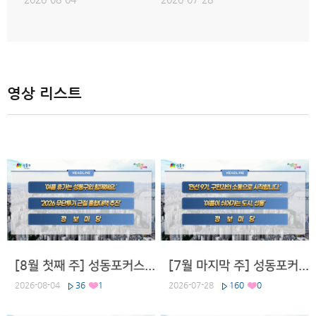
또한 도심 속 여름 휴식공간인 살곶이 물놀이장과 어린이 꿈 공원 물놀
이장 3개소를 운영하고, 도시 열섬현상 완화를 위해 살수차를 활용한 물
청소도 실시할 예정입니다.
아울러 야외 현장근로자를 위한 무더위 휴식제와 탄력 근로시간제 운영,
휴식시간 보장, 온열질환 예방 교육 실시 등 근로자 안전관리도 강화합
영상 리스트
니다.
Stand-up)
우리 구는 빈틈없는 폭염대응체계를 통해 구민 모두가 건강하고 안전한
여름을 보낼 수 있도록 최선을 다할 계획입니다. SDTV뉴스 권형준입니
다.
성동구, 2026 지역사회건강조사 실시 //
양: 우리 구가 지역 특성에 맞는 효과적이고 지속가능한 보건정책을 수
[8월 첫째 주] 성동포커스 2026
[7월 마지막 주] 성동포커스 2026
립·추진하고자 2026 지역사회건강조사를 실시합니다. 박나영 기자가
2026-08-04
36
1
2026-07-28
160
0
보도합니다.