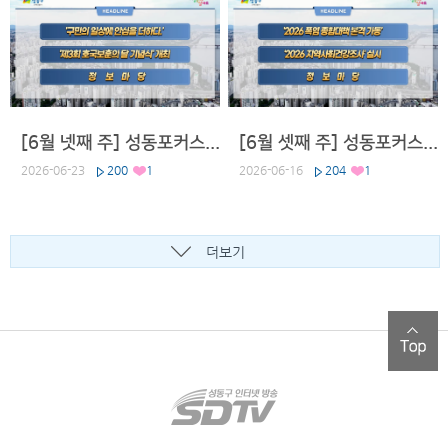
Stand-up)
건강한 지역사회는 구민 여러분의 관심과 참여에서 시작됩니다. 구민의
소중한 의견이 성동의 건강한 미래를 만드는 밑거름이 될 것으로 기대됩
니다. SDTV뉴스 박나영입니다.
[6월 넷째 주] 성동포커스 2026
[6월 셋째 주] 성동포커스 2026
6월 셋째 주, 정보마당 //(수정)
우리 구의 다양한 소식을 전해드리는 정보마당 시간입니다.
2026-06-23
200
1
2026-06-16
204
1
첫 번째 소식입니다.
우리 구만의 도심 속 오아시스, 살곶이 물놀이장이 개장합니다.
더보기
운영기간은 6월 20일부터 8월 30일까지로, 이용시간은 오전 10시부터
오후 5시까지입니다. 7월 21일부터는 야간개장을 실시해, 오후 8시 20
분까지 연장 운영합니다. 6월은 주말에만 운영하며, 매주 월요일은 시설
점검을 위해 휴장합니다.
성동구민 누구나 무료로 이용할 수 있으며, 평상과 매점 등 일부 편의시
설은 유료로 운영됩니다.
올여름, 가까운 살곶이 물놀이장에서 가족과 함께 시원하고 즐거운 시간
보내시기 바랍니다. 자세한 내용은 성동구청 홈페이지를 참고하시면 됩