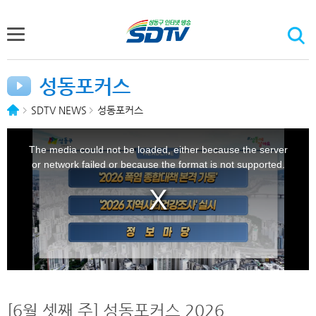
성동포커스
SDTV NEWS
성동포커스
T
h
i
The media could not be loaded, either because the server
s
i
or network failed or because the format is not supported.
s
a
m
o
d
a
l
w
i
n
d
o
w
.
[6월 셋째 주] 성동포커스 2026