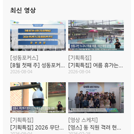
양: 우리 구는 폭염으로부터 구민의 생명과 안전을 보호하기 위해 2026
최신 영상
폭염 종합대책을 본격 가동합니다. 자세한 내용, 권형준 기자가 전해드
립니다.
평년보다 무더울 것으로 예상되는 올 여름, 우리 구는 폭염으로부터 구
민의 생명과 안전을 보호하기 위해 2026 폭염 종합대책을 본격 추진합
니다. 오는 9월 30일까지를 폭염 대책기간으로 정하고, 4대 분야 21개
사업을 추진해 폭염 피해 최소화에 나섭니다.
[성동포커스]
[기획특집]
먼저, 폭염특보 단계에 따라 상황관리 TF반, 종합지원상황실, 재난안전
[8월 첫째 주] 성동포커스 2026
[기획특집] 여름 휴가는 성동구와 함께해요
대책본부 운영 등 단계별 대응체계를 운영하며, 대규모 인명피해가 우려
2026-08-04
2026-08-04
될 경우 재난안전대책본부를 즉시 가동해 신속히 대응할 계획입니다.
폭염취약계층 보호도 강화합니다. 사회적 고립위험이 있는 1인 가구와
독거 어르신을 대상으로 안부 확인과 안전 모니터링 실시하고, 건강 취
약계층 방문 건강관리 서비스, 저소득 위기가구 냉방용품 지원, 폭염 안
전숙소 운영 등을 추진합니다.
이와 함께 구민들이 일상에서 더위를 피할 수 있도록 생활밀착형 폭염
[기획특집]
[영상 스케치]
저감시설을 운영하고, 폭염 경보 발효 시 무더위쉼터 운영도 확대합니
[기획특집] 2026 무단투기 근절 종합대책 추진
[영스] 동 직원 격려 현장방문 - 사근동 주민센터
다.
2026-08-04
2026-07-28