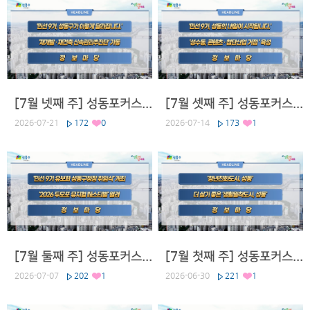
우리 구가 오는 7월 31일까지, 2026 지역사회 건강조사를 실시합니다.
지역사회건강조사는 「지역보건법」에 따라 질병관리청과 전국 지방자치
단체가 매년 동시에 실시하는 국가승인 통계 조사입니다. 지역 주민의
건강 수준과 건강 관련 생활습관을 파악해 지역 특성에 맞는 효과적이고
지속가능한 보건정책을 수립·추진하기 위해 실시됩니다.
조사대상은 질병관리청이 선정한 표본가구의 가구원 중 19세 이상 성인
[7월 넷째 주] 성동포커스 2026
[7월 셋째 주] 성동포커스 2026
915명이며, 전문교육을 받은 조사원이 직접 가정을 방문해 태블릿PC를
2026-07-21
172
0
2026-07-14
173
1
활용한 1:1 면접조사를 진행합니다.
조사내용은 지역 주민의 건강상태를 파악할 수 있는 다양한 항목인 흡
연, 음주, 안전의식, 신체활동, 식생활, 비만 및 체중조절 등 17개 영역 1
68개 문항으로 구성됩니다.
조사 결과는 올해 12월에 공표되며, 수집된 자료는 질병관리청의 분석·
통계화를 거쳐 2027년 2월 ‘지역사회 건강통계’ 책자로 발간될 예정입
니다.
이번 조사는 지역 주민에게 꼭 필요한 보건사업과 건강정책을 마련하기
[7월 둘째 주] 성동포커스 2026
[7월 첫째 주] 성동포커스 2026
위한 기초자료로 활용됩니다. 보다 건강한 지역사회를 만들기 위해 구민
2026-07-07
202
1
2026-06-30
221
1
여러분의 적극적인 참여와 협조 부탁드립니다.