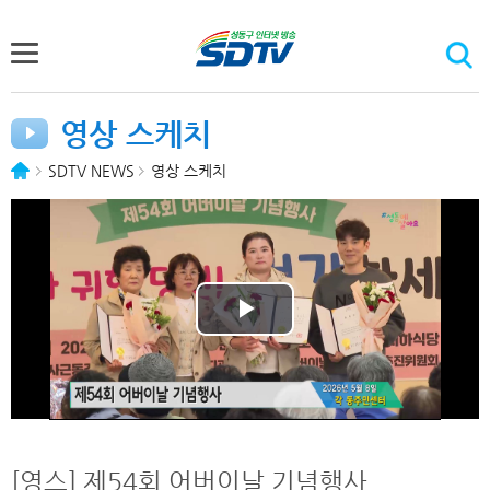
영상 스케치
SDTV NEWS
영상 스케치
P
l
a
y
[영스] 제54회 어버이날 기념행사_