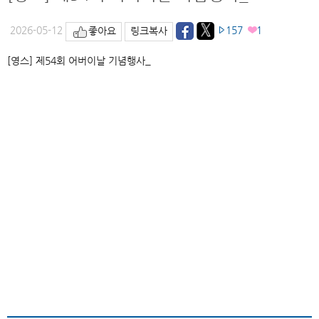
V
2026-05-12
157
1
좋아요
링크복사
i
[영스] 제54회 어버이날 기념행사_
d
e
o